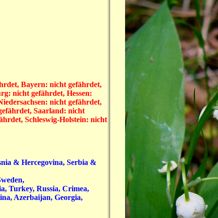
rdet, Bayern: nicht gefährdet,
rg: nicht gefährdet, Hessen:
iedersachsen: nicht gefährdet,
gefährdet, Saarland: nicht
ährdet, Schleswig-Holstein: nicht
osnia & Hercegovina, Serbia &
 Sweden,
a, Turkey, Russia, Crimea,
ina, Azerbaijan, Georgia,