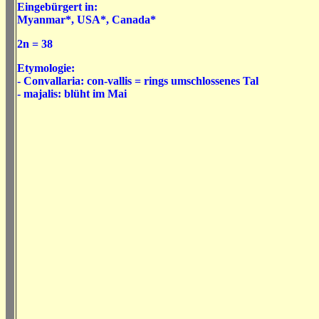
Eingebürgert in:
Myanmar*, USA*, Canada*
2n = 38
Etymologie:
- Convallaria: con-vallis = rings umschlossenes Tal
- majalis: blüht im Mai