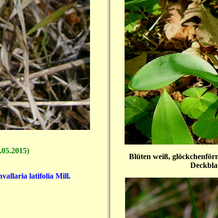
.05.2015)
Blüten weiß, glöckchenförm
Deckblat
llaria latifolia Mill.