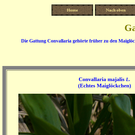
Ga
Die Gattung Convallaria gehörte früher zu den Maiglöc
Convallaria majalis
L.
(
Echtes Maiglöckchen)