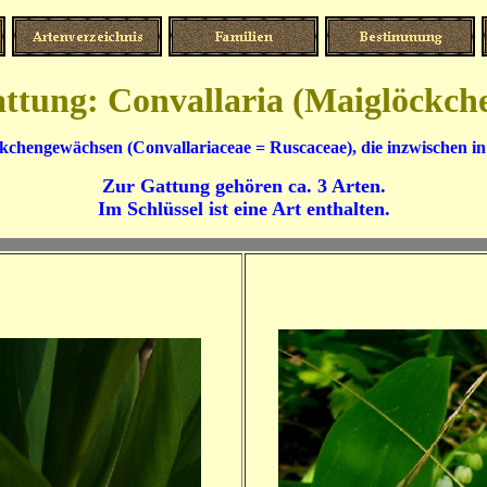
ttung: Convallaria (Maiglöckch
kchengewächsen (Convallariaceae = Ruscaceae), die inzwischen i
Zur Gattung gehören ca. 3 Arten.
Im Schlüssel ist eine Art enthalten.