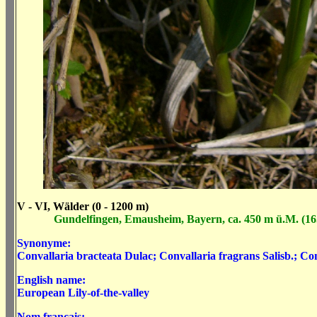
V - VI, Wälder (0 - 1200 m)
Gundelfingen, Emausheim, Bayern, ca. 450 m ü.M. (16
Synonyme:
Convallaria bracteata Dulac; Convallaria fragrans Salisb.; Conva
English name:
European Lily-of-the-valley
Nom francais: