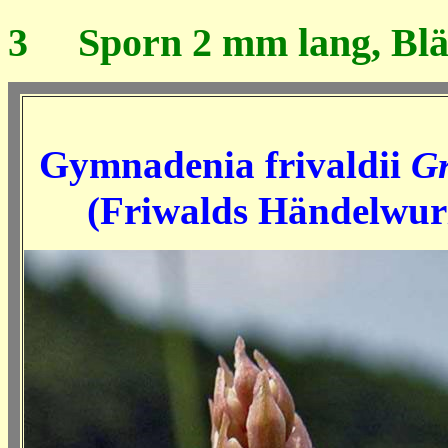
3
Sporn 2 mm lang, Blätte
Gymnadenia frivaldii
Gr
(Friwalds
Händelwur