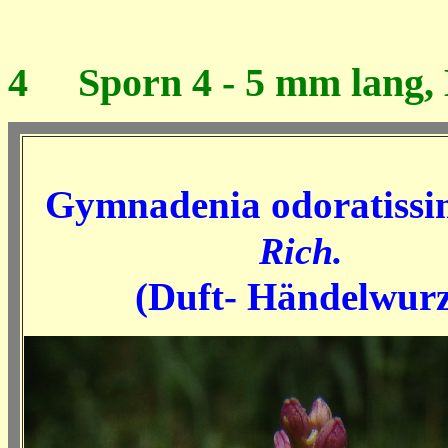
4
Sporn 4 - 5 mm lang, Bl
Gymnadenia odoratiss
Rich.
(Duft-
Händelwurz