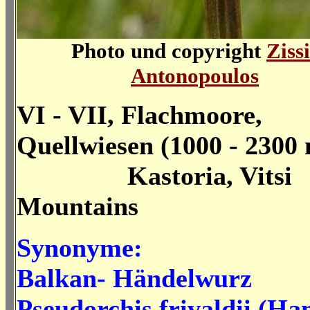
Photo und copyright
Zissi
Antonopoulos
VI - VII, Flachmoore,
Quellwiesen (1000 - 2300
Kastoria, Vitsi
Mountains
Synonyme:
Balkan- Händelwurz
Pseudorchis frivaldii (H