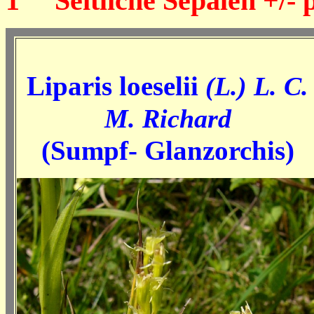
1
Seitliche Sepalen +/- p
Liparis loeselii
(L.) L. C.
M. Richard
(Sumpf- Glanzorchis)