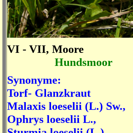
VI - VII, Moore
Hundsmoor
Synonyme:
Torf- Glanzkraut
Malaxis loeselii (L.) Sw.,
Ophrys loeselii L.,
Sturmia loeselii (L.)