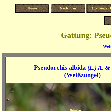
Gattung: Pseu
Welt
Pseudorchis albida
(L.) A. &
(Weißzüngel)