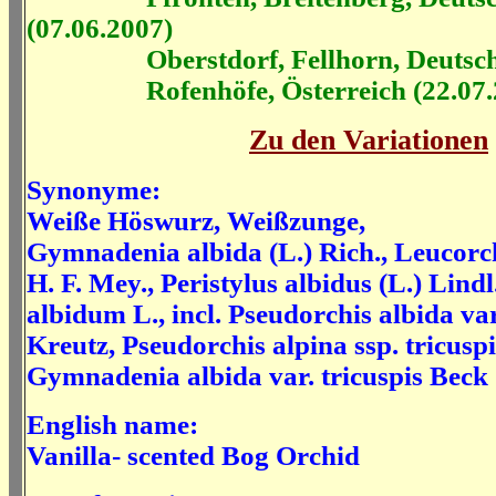
(07.06.2007)
Oberstdorf, Fellhorn, Deutschla
Rofenhöfe, Österreich (22.07.
Zu den Variationen
Synonyme:
Weiße Höswurz, Weißzunge,
Gymnadenia albida (L.) Rich., Leucorch
H. F. Mey., Peristylus albidus (L.) Lind
albidum L., incl. Pseudorchis albida var
Kreutz, Pseudorchis alpina ssp. tricuspi
Gymnadenia albida var. tricuspis Beck
English name:
Vanilla- scented Bog Orchid