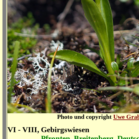
Photo und copyright
Uwe Gra
VI - VIII, Gebirgswiesen
Pfronten, Breitenberg, Deuts