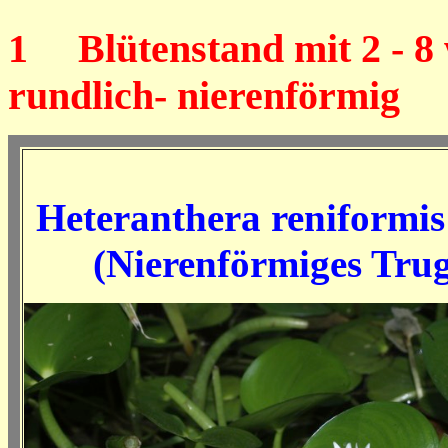
1
Blütenstand mit 2 - 8 w
rundlich- nierenförmig
Heteranthera reniformis
(Nierenförmiges Tru