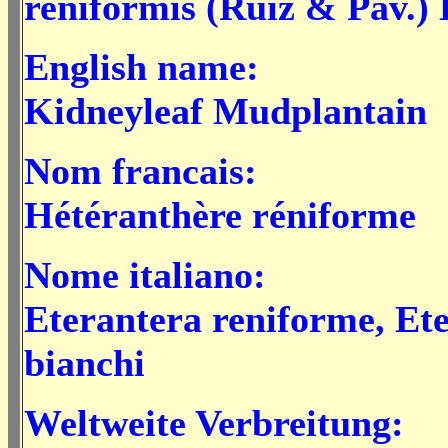
reniformis (Ruiz & Pav.)
English name:
Kidneyleaf Mudplantain
Nom francais:
Hétéranthère réniforme
Nome italiano:
Eterantera reniforme,
Ete
bianchi
Weltweite Verbreitung: