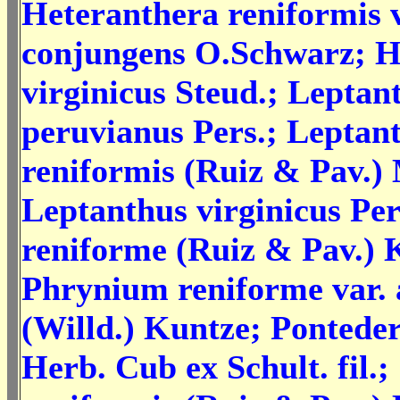
Heteranthera reniformis v
conjungens O.Schwarz; H
virginicus Steud.; Leptan
peruvianus Pers.; Leptan
reniformis (Ruiz & Pav.) 
Leptanthus virginicus Pe
reniforme (Ruiz & Pav.) 
Phrynium reniforme var.
(Willd.) Kuntze; Ponteder
Herb. Cub ex Schult. fil.;