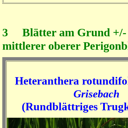
3
Blätter am Grund +/- h
mittlerer oberer Perigonb
Heteranthera rotundifo
Grisebach
(Rundblättriges Trug