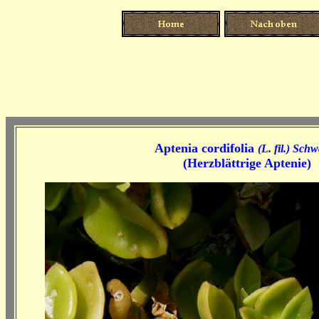
Aptenia cordifolia
(L. fil.) Sch
(
Herzblättrige Aptenie)