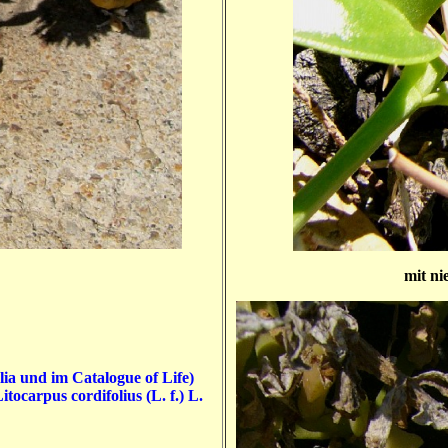
mit ni
ia und im Catalogue of Life)
tocarpus cordifolius (L. f.) L.