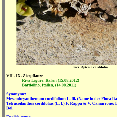
hier: Aptenia cordifolia
VII - IX, Zierpflanze
Riva Ligure, Italien (15.08.2012)
Bardolino, Italien, (14.08.2011)
Synonyme:
Mesembryanthemum cordifolium L. fil. (Name in der Flora Ital
Tetracoilanthus cordifolius (L. f.) F. Rappa & V. Camarrone; Li
Bol.
English name: