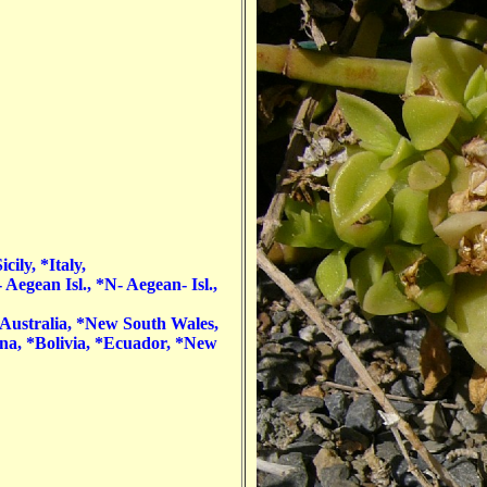
cily, *Italy,
 Aegean Isl., *N- Aegean- Isl.,
Australia, *New South Wales,
ina, *Bolivia, *Ecuador, *New