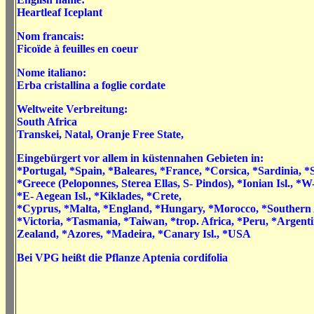
Heartleaf Iceplant
Nom francais:
Ficoïde à feuilles en coeur
Nome italiano:
Erba cristallina a foglie cordate
Weltweite Verbreitung:
South Africa
Transkei, Natal, Oranje Free State,
Eingebürgert vor allem in küstennahen Gebieten in:
*Portugal, *Spain, *Baleares, *France, *Corsica, *Sardinia, *Si
*Greece (Peloponnes, Sterea Ellas, S- Pindos), *Ionian Isl., *W-
*E- Aegean Isl., *Kiklades, *Crete,
*Cyprus, *Malta, *England, *Hungary, *Morocco, *Southern 
*Victoria, *Tasmania, *Taiwan, *trop. Africa, *Peru, *Argent
Zealand, *Azores, *Madeira, *Canary Isl., *USA
Bei VPG heißt die Pflanze Aptenia cordifolia