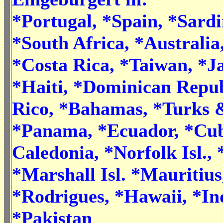
*Portugal, *Spain, *Sardi
*South Africa, *Australia
*Costa Rica, *Taiwan, *J
*Haiti, *Dominican Repub
Rico, *Bahamas, *Turks &
*Panama, *Ecuador, *Cu
Caledonia, *Norfolk Isl., *
*Marshall Isl. *Mauritius
*Rodrigues, *Hawaii, *In
*Pakistan