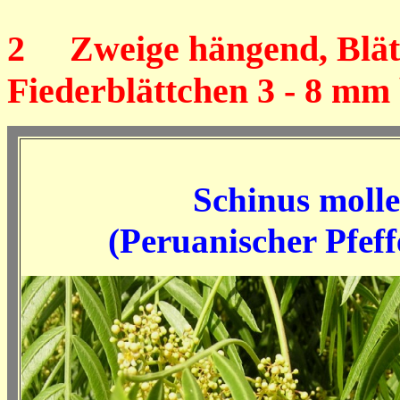
2
Zweige hängend, Blätte
Fiederblättchen 3 - 8 mm 
Schinus molle
(Peruanischer Pfef