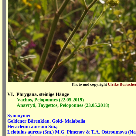
Photo und copyright
Ulrike Burtsche
VI, Phrygana, steinige Hänge
Vachos, Peloponnes (22.05.2019)
Anavryti, Taygettos, Peloponnes (23.05.2018)
Synonyme:
Goldener Bärenklau, Gold- Malabaila
Heracleum aureum Sm.;
Leiotulus aureus (Sm.) M.G. Pimenov & T.A. Ostroumova (Na