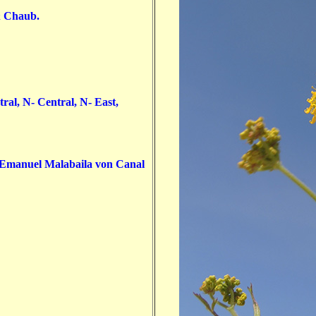
 Chaub.
ral, N- Central, N- East,
 Emanuel Malabaila von Canal