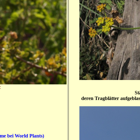
r
St
deren Tragblätter aufgeblas
me bei World Plants)