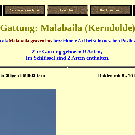
Gattung: Malabaila (Kerndolde
a als
Malabaila graveolens
bezeichnete Art heißt inzwischen Pastina
Zur Gattung gehören 9 Arten,
Im Schlüssel sind 2 Arten enthalten.
infälligen Hüllblättern
Dolden mit 8 - 20 