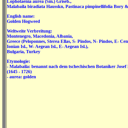
Lophotaenia aurea
(Sm.) Griseb.
,
Malabaila biradiata
Hausskn
,
Pastinaca pimpinellifolia
Bory &
English name:
Golden Hogweed
Weltweite Verbreitung:
Montenegro, Macedonia, Albania,
Greece (Peloponnes, Sterea Ellas, S- Pindos, N- Pindos, E- Cent
Ionian Isl., W- Aegean Isl., E- Aegean Isl.),
Bulgaria, Turkey
Etymologie:
- Malabaila:
benannt nach dem tschechischen Botaniker Josef
(1645 - 1726)
- aurea: golden