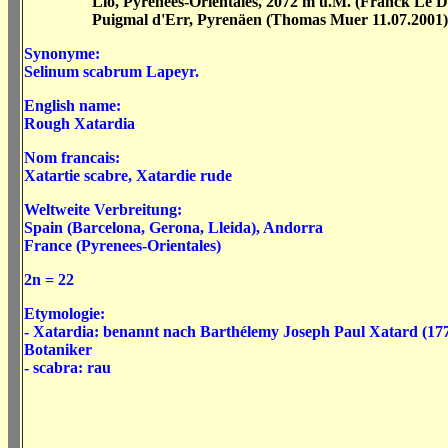
Llo, Pyrénées-Orientales, 2072 m ü.M. (Franck Le D
Puigmal d'Err, Pyrenäen (Thomas Muer 11.07.2001)
Synonyme:
Selinum scabrum
Lapeyr.
English name:
Rough Xatardia
Nom francais:
Xatartie scabre
, Xatardie rude
Weltweite Verbreitung:
Spain (Barcelona, Gerona, Lleida), Andorra
France
(Pyrenees-Orientales
)
2n = 22
Etymologie:
- Xatardia: benannt nach
Barthélemy
Joseph Paul Xatard (177
Botaniker
- scabra: rau