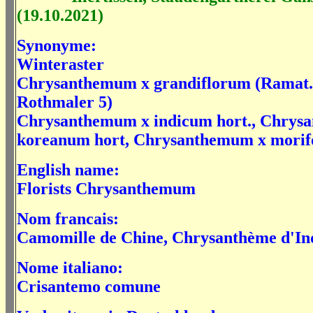
(19.10.2021)
Synonyme:
Winteraster
Chrysanthemum x grandiflorum (Ramat.
Rothmaler 5)
Chrysanthemum x indicum hort., Chrys
koreanum hort, Chrysanthemum x morif
English name:
Florists Chrysanthemum
Nom francais:
Camomille de Chine, Chrysanthème d'In
Nome italiano:
Crisantemo comune