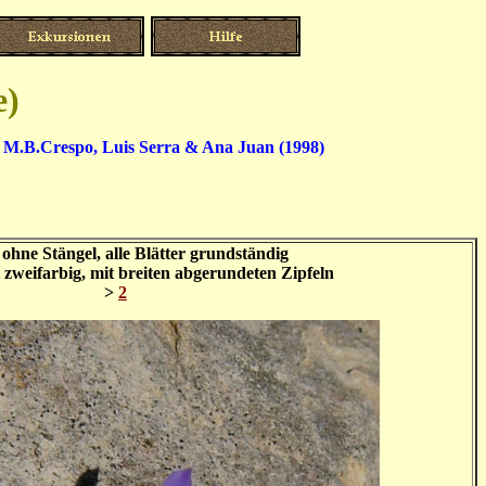
e)
n M.B.Crespo, Luis Serra & Ana Juan (1998)
 ohne Stängel, alle Blätter grundständig
t zweifarbig, mit breiten abgerundeten Zipfeln
>
2