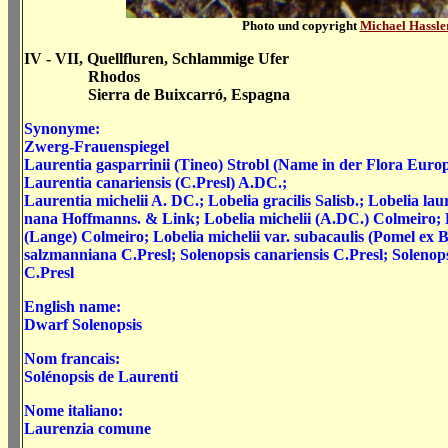
Photo und copyright
Michael Hassle
IV - VII, Quellfluren, Schlammige Ufer
Rhodos
Sierra de Buixcarró, Espagna
Synonyme:
Zwerg-Frauenspiegel
Laurentia gasparrinii (Tineo) Strobl (Name in der Flora Euro
Laurentia canariensis (C.Presl) A.DC.;
Laurentia michelii A. DC.; Lobelia gracilis Salisb.; Lobelia lau
nana Hoffmanns. & Link; Lobelia michelii (A.DC.) Colmeiro; Lob
(Lange) Colmeiro; Lobelia michelii var. subacaulis (Pomel ex 
salzmanniana C.Presl; Solenopsis canariensis C.Presl; Solenop
C.Presl
English name:
Dwarf Solenopsis
Nom francais:
Solénopsis de Laurenti
Nome italiano:
Laurenzia comune