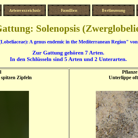
attung: Solenopsis (Zwerglobeli
(Lobeliaceae): A genus endemic in the Mediterranean Region" vo
Zur Gattung gehören 7 Arten.
In den Schlüsseln sind 5 Arten und 2 Unterarten.
l
Pflanze
 spitzen Zipfeln
Unterlippe of