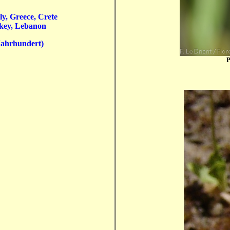
aly, Greece, Crete
rkey, Lebanon
Jahrhundert)
P