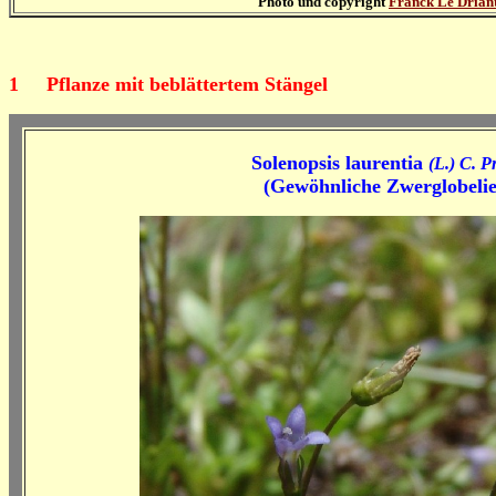
Photo und copyright
Franck Le Drian
1
Pflanze mit beblättertem Stängel
Solenopsis laurentia
(L.) C. P
(Gewöhnliche Zwerglobelie