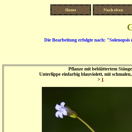
G
Die Bearbeitung erfolgte nach:
"Solenopsis 
Pflanze mit beblättertem Stänge
Unterlippe einfarbig blauviolett, mit schmalen,
>
1