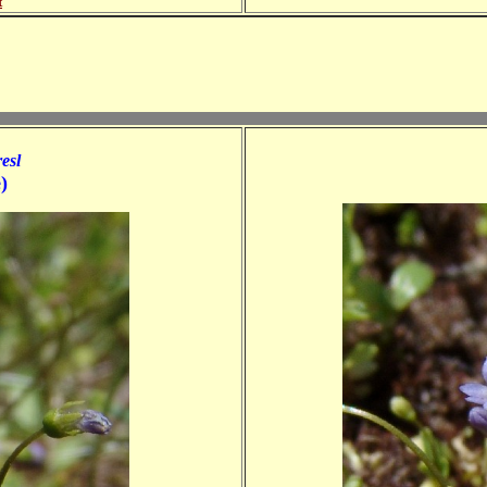
t
resl
)