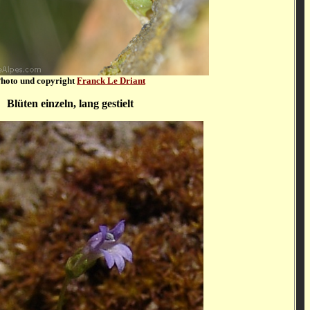
hoto und copyright
Franck Le Driant
Blüten einzeln, lang gestielt