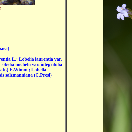
r
paea)
rentia L.; Lobelia laurentia var.
elia michelii var. integrifolia
Batt.) E.Wimm.; Lobelia
sis salzmanniana (C.Presl)