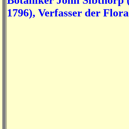
Botaniker
John Sibthorp 
1796), Verfasser der Flor