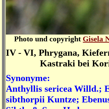
Photo und copyright
Gisela 
IV - VI, Phrygana, Kiefe
Kastraki bei Kori
Synonyme:
Anthyllis sericea Willd.;
sibthorpii Kuntze; Ebenu