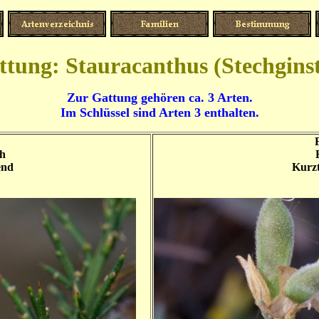
ttung: Stauracanthus (Stechginst
Zur Gattung gehören ca. 3 Arten.
Im Schlüssel sind Arten 3 enthalten.
ch
end
Kurzt