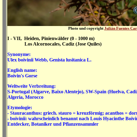
Photo und copyright
Julián Fuentes Car
I - VII, Heiden, Pinienwälder (0 - 1000 m)
Los Alcornocales, Cadiz (Jose Quiles)
Synonyme:
Ulex boivinii Webb, Genista lusitanica L.
English name:
Boivin's Gorse
Weltweite Verbreitung:
S-Portugal (Algarve, Baixo Alentejo), SW-Spain (Huelva, Cad
Algeria, Morocco
Etymologie:
- Stauracanthus: griech. stauro = kreuzförmig; acanthos = dor
- boivinii: wahrscheinlich benannt nach
Louis Hyacinthe Boiv
Entdecker, Botaniker und Pflanzensammler