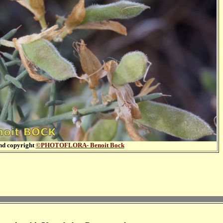
nd copyright
©PHOTOFLORA- B
enoit Bock