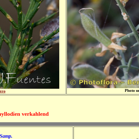
Photo u
ero
yllodien verkahlend
 Samp.