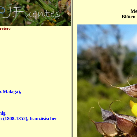
Me
Blüten 
retero
iz Malaga),
nig
in
(1808-1852)
, französischer