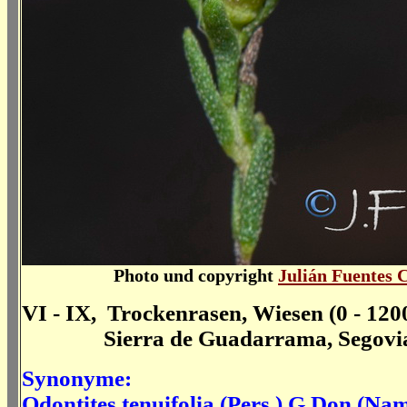
Photo und copyright
Julián Fuentes 
VI - IX, Trockenrasen, Wiesen (0 - 120
Sierra de Guadarrama, Segovia (
Synonyme:
Odontites tenuifolia
(Pers.) G.Don (Nam