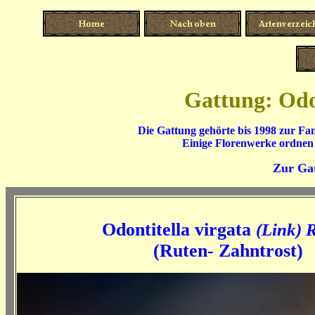
Gattung: Odon
Die Gattung gehörte bis 1998 zur Fa
Einige Florenwerke ordnen 
Zur Gat
Odontitella virgata
(Link) 
(Ruten- Zahntrost)