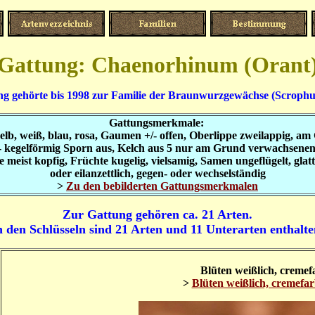
Gattung: Chaenorhinum (Orant
ng gehörte bis 1998 zur Familie der Braunwurzgewächse (Scrophul
Gattungsmerkmale:
elb, weiß, blau, rosa, Gaumen +/- offen, Oberlippe zweilappig, a
/- kegelförmig Sporn aus, Kelch aus 5 nur am Grund verwachsenen K
meist kopfig, Früchte kugelig, vielsamig, Samen ungeflügelt, glatt
oder eilanzettlich, gegen- oder wechselständig
>
Zu den bebilderten Gattungsmerkmalen
Zur Gattung gehören ca. 21 Arten.
n den Schlüsseln sind 21 Arten und 11 Unterarten enthalte
Blüten weißlich, cremefa
>
Blüten weißlich, cremefarb