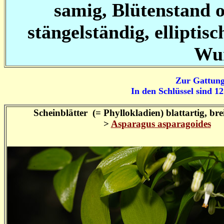
samig, Blütenstand o
stängelständig,
elliptis
Wur
Zur Gattung
In den Schlüssel sind 1
Scheinblätter (= Phyllokladien) blattartig, bre
>
Asparagus asparagoides