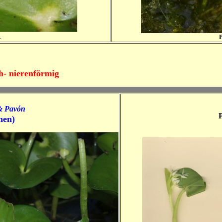
o
h- nierenförmig
& Pavón
P
hen)