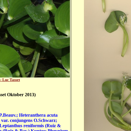
- Luc Tasset
et Oktober 2013)
 P.Beauv.; Heteranthera acuta
s var. conjungens O.Schwarz;
 Leptanthus reniformis (Ruiz &
me (Ruiz & Pav.) Kuntze; Phrynium