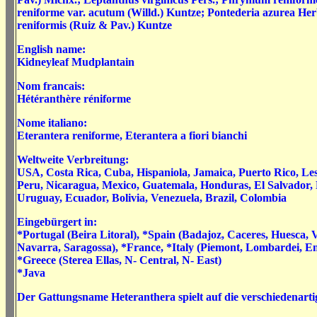
reniforme var. acutum (Willd.) Kuntze; Pontederia azurea Herb.
reniformis (Ruiz & Pav.) Kuntze
English name:
Kidneyleaf Mudplantain
Nom francais:
Hétéranthère réniforme
Nome italiano:
Eterantera reniforme,
Eterantera a fiori bianchi
Weltweite Verbreitung:
USA, Costa Rica, Cuba, Hispaniola, Jamaica, Puerto Rico, Les
Peru, Nicaragua, Mexico, Guatemala, Honduras, El Salvador,
Uruguay, Ecuador, Bolivia, Venezuela, Brazil, Colombia
Eingebürgert in:
*Portugal (Beira Litoral), *Spain (Badajoz, Caceres, Huesca, 
Navarra, Saragossa), *France, *Italy (Piemont, Lombardei, 
*Greece (Sterea Ellas, N- Central, N- East)
*Java
Der Gattungsname Heteranthera spielt auf die verschiedenarti