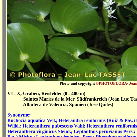
Photo und copyright
©PHOTOFLORA-
Jean
VI - X, Gräben, Reisfelder (0 - 400 m)
Saintes Maries de la Mer, Südfrankreich (Jean Luc Tass
Albufera de Valencia, Spanien (Jose Quiles)
Synonyme:
Buchozia aquatica Vell.; Heterandra reniformis (Ruiz & Pav.)
Willd.; Heteranthera pubescens Vahl; Heteranthera reniformi
Heteranthera virginicus Steud.; Leptanthus peruvianus Pers.;
Pav.) Michx.; Leptanthus virginicus Pers.; Phrynium renifor