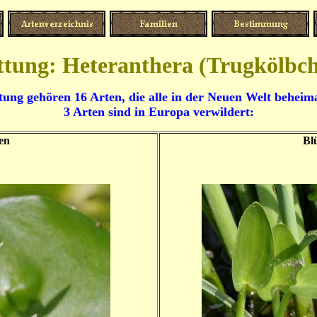
tung: Heteranthera (Trugkölbc
ung gehören 16 Arten, die alle in der Neuen Welt beheima
3 Arten sind in Europa verwildert:
ten
Blü