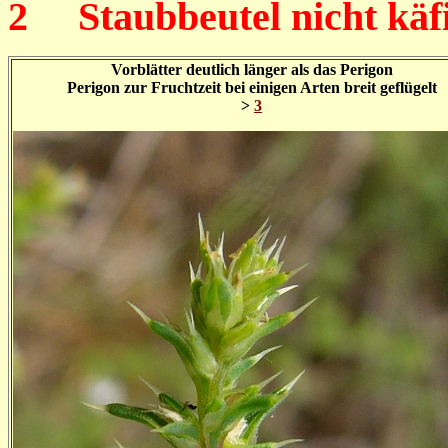
2
Staubbeutel nicht käf
Vorblätter deutlich länger als das Perigon
Perigon zur Fruchtzeit bei einigen Arten breit geflügelt
>
3