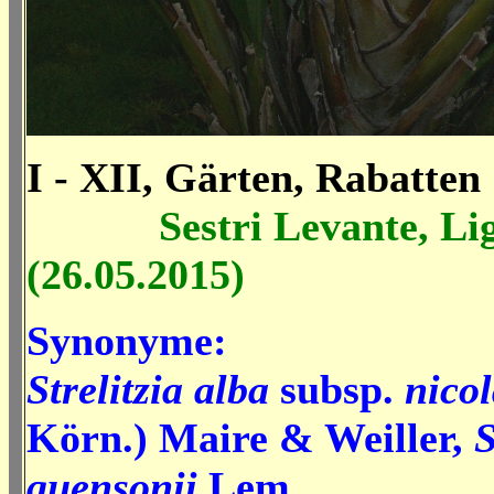
I - XII, Gärten, Rabatten
Sestri Levante, Lig
(26.05.2015)
Synonyme:
Strelitzia alba
subsp.
nicol
Körn.) Maire & Weiller,
S
quensonii
Lem.