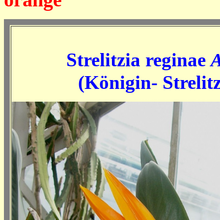
Strelitzia reginae
A
(Königin- Strelitz