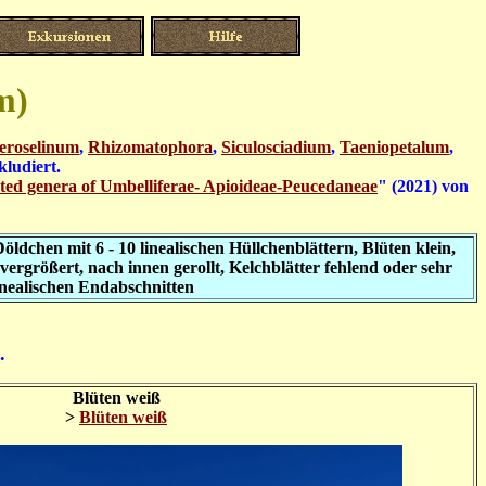
m)
eroselinum
,
Rhizomatophora
,
Siculosciadium
,
Taeniopetalum
,
kludiert.
ated genera of Umbelliferae- Apioideae-Peucedaneae
" (2021) von
ldchen mit 6 - 10 linealischen Hüllchenblättern, Blüten klein,
vergrößert, nach innen gerollt, Kelchblätter fehlend oder sehr
 linealischen Endabschnitten
.
Blüten weiß
>
Blüten weiß