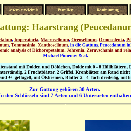
attung: Haarstrang (Peucedanu
etalum
,
Imperatoria
,
Macroselinum
,
Oreoselinum
,
Ormosolenia
,
Pt
inum
,
Tommasinia
,
Xanthoselinum
, in die Gattung Peucedanum in
nomic analysis of Dichoropetalum, Johrenia, Zeravschania and rel
Michael Pimenov & al.
enstand mit Dolden und Döldchen, Dolde mit 0 - 8 Hüllblättern, Dö
terständig, 2 Fruchtblätter, 2 Griffel, Kronblätter am Rand nicht 
nd +/- geflügelt, mit Ölstriemen, Blätter 2 - 4- fach dreiteilig, mit
Zur Gattung gehören 38 Arten.
In den Schlüsseln sind 7 Arten und 6 Unterarten enthalten