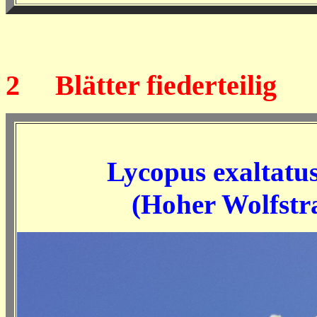
2
Blätter fiederteilig
Lycopus exaltatu
(
Hoher Wolfstr