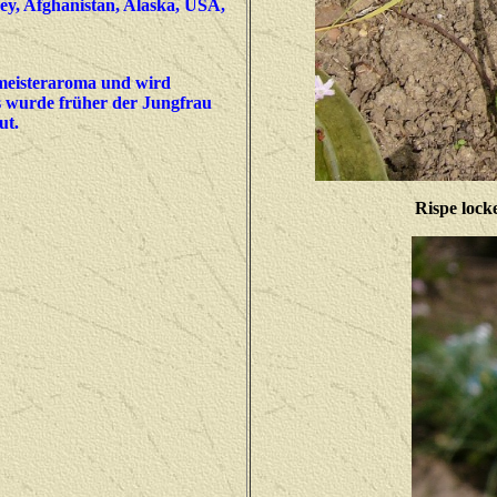
ey, Afghanistan, Alaska, USA,
ldmeisteraroma und wird
 wurde früher der Jungfrau
ut.
Rispe locke