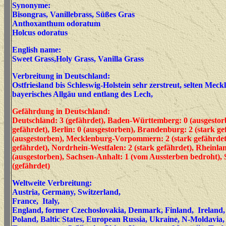
Synonyme:
Bisongras, Vanillebrass, Süßes Gras
Anthoxanthum odoratum
Holcus odoratus
English name:
Sweet Grass,Holy Grass, Vanilla Grass
Verbreitung in Deutschland:
Ostfriesland bis Schleswig-Holstein sehr zerstreut, selten Me
bayerisches Allgäu und entlang des Lech,
Gefährdung in Deutschland:
Deutschland: 3 (gefährdet), Baden-Württemberg: 0 (ausgestorb
gefährdet), Berlin: 0 (ausgestorben), Brandenburg: 2 (stark g
(ausgestorben), Mecklenburg-Vorpommern: 2 (stark gefährdet)
gefährdet), Nordrhein-Westfalen: 2 (stark gefährdet), Rheinla
(ausgestorben), Sachsen-Anhalt: 1 (vom Aussterben bedroht), S
(gefährdet)
Weltweite Verbreitung:
Austria, Germany, Switzerland,
France, Italy,
England, former Czechoslovakia, Denmark, Finland, Ireland,
Poland, Baltic States, European Russia, Ukraine, N-Moldavia