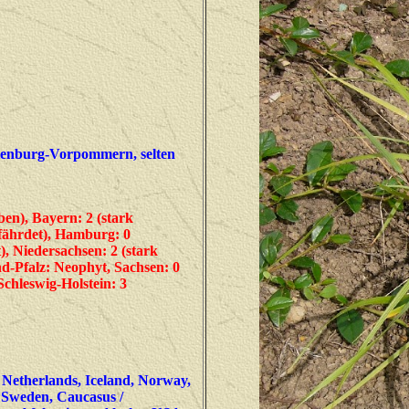
cklenburg-Vorpommern, selten
en), Bayern: 2 (stark
efährdet), Hamburg: 0
, Niedersachsen: 2 (stark
nd-Pfalz: Neophyt, Sachsen: 0
chleswig-Holstein: 3
 Netherlands, Iceland, Norway,
, Sweden, Caucasus /