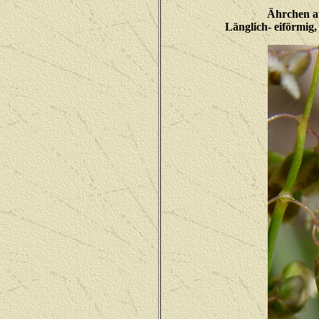
Ährchen a
Länglich- eiförmig