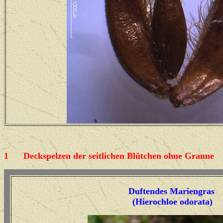
1
Deckspelzen der seitlichen Blütchen ohne Granne
Duftendes Mariengras
(Hierochloe odorata)