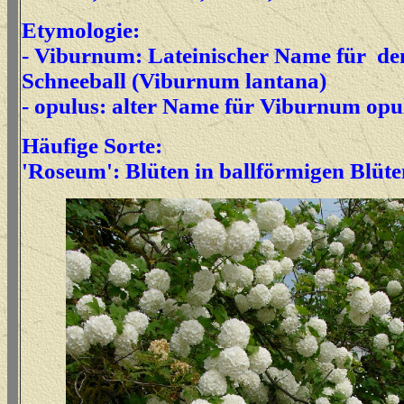
Etymologie:
- Viburnum: Lateinischer Name für de
Schneeball (Viburnum lantana)
- opulus: alter Name für Viburnum opu
Häufige Sorte:
'Roseum': Blüten in ballförmigen Blüt