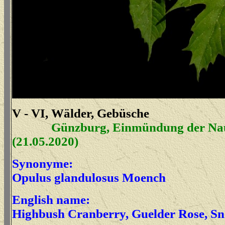
V - VI, Wälder, Gebüsche
Günzburg, Einmündung der Nau
(21.05.2020)
Synonyme:
Opulus glandulosus Moench
English name:
Highbush Cranberry, Guelder Rose, Sn