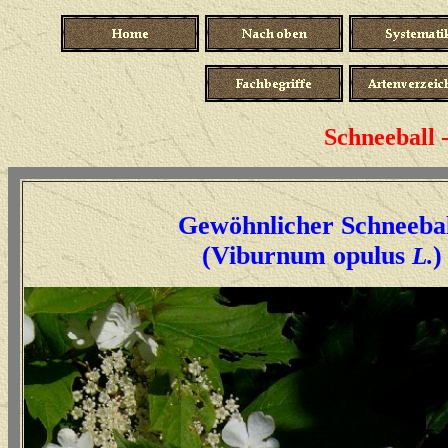
Schneeball -
Gewöhnlicher Schneeba
(Viburnum opulus
)
L.