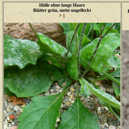
Hülle ohne lange Haare
Blätter grün, meist ungefleckt
>
1