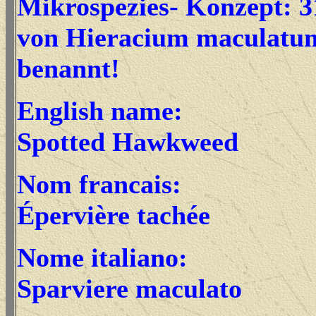
Mikrospezies- Konzept: 3
von Hieracium maculatu
benannt!
English name:
Spotted Hawkweed
Nom francais:
Épervière tachée
Nome italiano:
Sparviere maculato