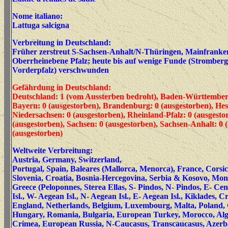
Nome italiano:
Lattuga salcigna
Verbreitung in Deutschland:
Früher zerstreut S-Sachsen-Anhalt/N-Thüringen, Mainfranke
Oberrheinebene Pfalz; heute bis auf wenige Funde (Stromberg,
Vorderpfalz) verschwunden
Gefährdung in Deutschland:
Deutschland: 1 (vom Aussterben bedroht), Baden-Württemberg
Bayern: 0 (ausgestorben), Brandenburg: 0 (ausgestorben), Hes
Niedersachsen: 0 (ausgestorben), Rheinland-Pfalz: 0 (ausgesto
(ausgestorben), Sachsen: 0 (ausgestorben), Sachsen-Anhalt: 0 
(ausgestorben)
Weltweite Verbreitung:
Austria, Germany, Switzerland,
Portugal, Spain, Baleares (Mallorca, Menorca), France, Corsica, 
Slovenia, Croatia, Bosnia-Hercegovina, Serbia & Kosovo, Mon
Greece (Peloponnes, Sterea Ellas, S- Pindos, N- Pindos, E- Cent
Isl., W- Aegean Isl., N- Aegean Isl., E- Aegean Isl., Kiklades, C
England, Netherlands, Belgium, Luxembourg, Malta, Poland, 
Hungary, Romania, Bulgaria, European Turkey, Morocco, Alge
Crimea, European Russia, N-Caucasus, Transcaucasus, Azerba