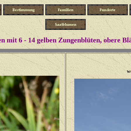
en mit 6 - 14 gelben Zungenblüten, obere Blä
w