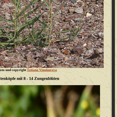
oto und copyright
Tatiana Vinokurova
tenköpfe mit 8 - 14 Zungenblüten