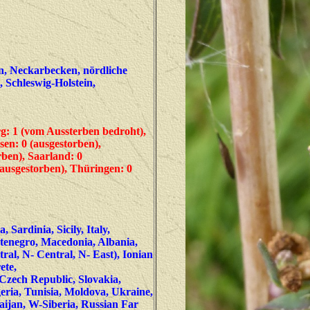
n, Neckarbecken, nördliche
 Schleswig-Holstein,
: 1 (vom Aussterben bedroht),
sen: 0 (ausgestorben),
rben), Saarland: 0
(ausgestorben), Thüringen: 0
Sardinia, Sicily, Italy,
tenegro, Macedonia, Albania,
ral, N- Central, N- East), Ionian
rete,
Czech Republic, Slovakia,
ria, Tunisia, Moldova, Ukraine,
ijan, W-Siberia, Russian Far