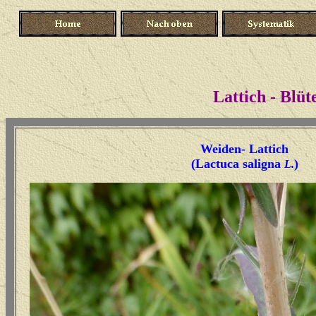
Lattich - Blüt
Weiden- Lattich
(Lactuca saligna
)
L.