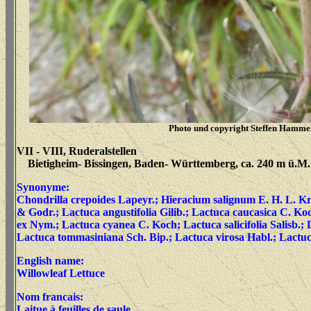
Photo und copyright Steffen Hamme
VII - VIII, Ruderalstellen
Bietigheim- Bissingen, Baden- Württemberg, ca. 240 m ü.M. 
Synonyme:
Chondrilla crepoides Lapeyr.; Hieracium salignum E. H. L. K
& Godr.; Lactuca angustifolia Gilib.; Lactuca caucasica C. Ko
ex Nym.; Lactuca cyanea C. Koch; Lactuca salicifolia Salisb.; 
Lactuca tommasiniana Sch. Bip.; Lactuca virosa Habl.; Lactuc
English name:
Willowleaf Lettuce
Nom francais:
Laitue à feuilles de saule