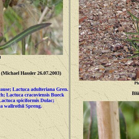
l
(Michael Hassler 26.07.2003)
Ph
rause; Lactuca adulteriana Gren.
Blü
ch; Lactuca cracoviensis Bueck
Lactuca spiciformis Dulac;
a wallrothii Spreng.