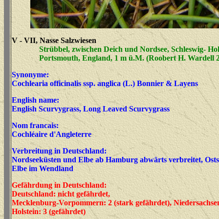
V - VII, Nasse Salzwiesen
Strübbel, zwischen Deich und Nordsee, Schleswig- Hols
Portsmouth, England, 1 m ü.M. (Roobert H. Wardell 29
Synonyme:
Cochlearia officinalis ssp. anglica (L.) Bonnier & Layens
English name:
English Scurvygrass, Long Leaved Scurvygrass
Nom francais:
Cochléaire d'Angleterre
Verbreitung in Deutschland:
Nordseeküsten und Elbe ab Hamburg abwärts verbreitet, Ostse
Elbe im Wendland
Gefährdung in Deutschland:
Deutschland: nicht gefährdet,
Mecklenburg-Vorpommern: 2 (stark gefährdet), Niedersachsen:
Holstein: 3 (gefährdet)