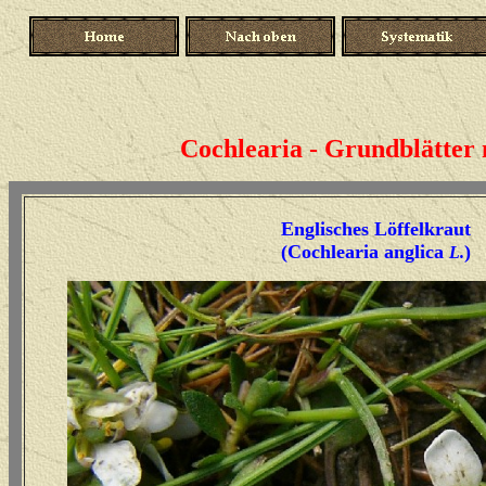
Cochlearia - Grundblätter
Englisches Löffelkraut
(Cochlearia anglica
)
L.