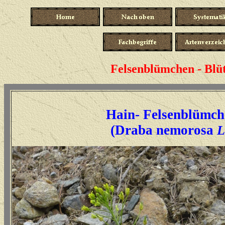
Felsenblümchen - Blüt
Hain- Felsenblümch
(Draba nemorosa
L