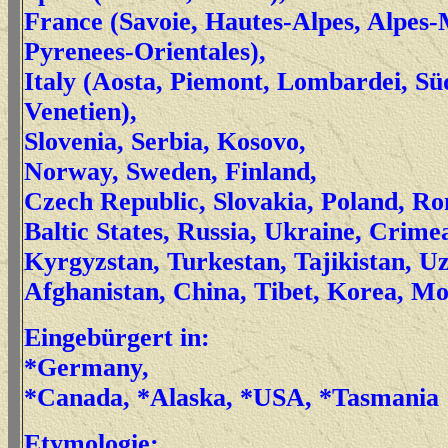
France (Savoie, Hautes-Alpes, Alpes-
Pyrenees-Orientales),
Italy (Aosta, Piemont, Lombardei, Süd
Venetien),
Slovenia
,
Serbia
,
Kosovo
,
Norway, Sweden, Finland,
Czech Republic, Slovakia, Poland, R
Baltic States, Russia, Ukraine, Crim
Kyrgyzstan, Turkestan, Tajikistan, Uz
Afghanistan, China, Tibet, Korea, Mo
Eingebürgert in:
*Germany,
*Canada, *Alaska, *USA, *Tasmania
Etymologie: