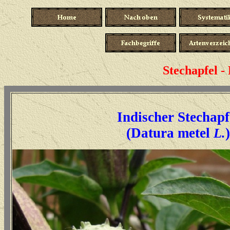
Stechapfel -
Indischer Stechapf
(Datura metel
)
L.