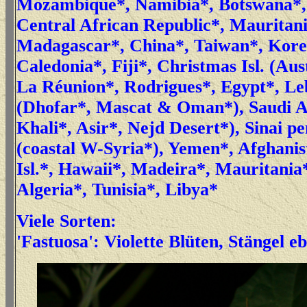
Mozambique*, Namibia*, Botswana*
Central African Republic*, Mauritani
Madagascar*, China*, Taiwan*, Kor
Caledonia*, Fiji*, Christmas Isl. (Aus
La Réunion*, Rodrigues*, Egypt*, L
(Dhofar*, Mascat & Oman*), Saudi A
Khali*, Asir*, Nejd Desert*), Sinai pe
(coastal W-Syria*), Yemen*, Afghani
Isl.*, Hawaii*, Madeira*, Mauritania
Algeria*, Tunisia*, Libya*
Viele Sorten:
'Fastuosa': Violette Blüten, Stängel 