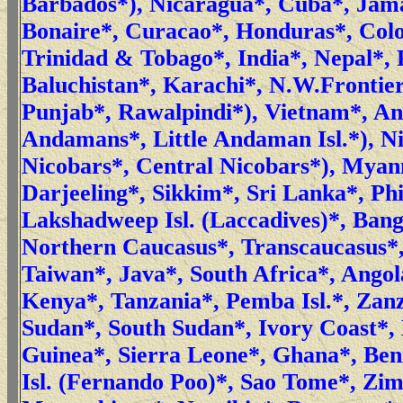
Barbados*), Nicaragua*, Cuba*, Jam
Bonaire*, Curacao*, Honduras*, Colo
Trinidad & Tobago*, India*, Nepal*, 
Baluchistan*, Karachi*, N.W.Frontier
Punjab*, Rawalpindi*), Vietnam*, A
Andamans*, Little Andaman Isl.*), N
Nicobars*, Central Nicobars*), Mya
Darjeeling*, Sikkim*, Sri Lanka*, Phi
Lakshadweep Isl. (Laccadives)*, Bang
Northern Caucasus*, Transcaucasus*,
Taiwan*, Java*, South Africa*, Ango
Kenya*, Tanzania*, Pemba Isl.*, Zan
Sudan*, South Sudan*, Ivory Coast*, 
Guinea*, Sierra Leone*, Ghana*, Beni
Isl. (Fernando Poo)*, Sao Tome*, Zi