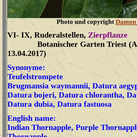
Photo und copyright
Damon 
VI- IX, Ruderalstellen,
Zierpflanze
Botanischer Garten Triest 
13.04.2017)
Synonyme:
Teufelstrompete
Brugmansia waymannii, Datura aegypt
Datura bojeri, Datura chlorantha, Da
Datura dubia, Datura fastuosa
English name:
Indian Thornapple, Purple Thornappl
Thornapple