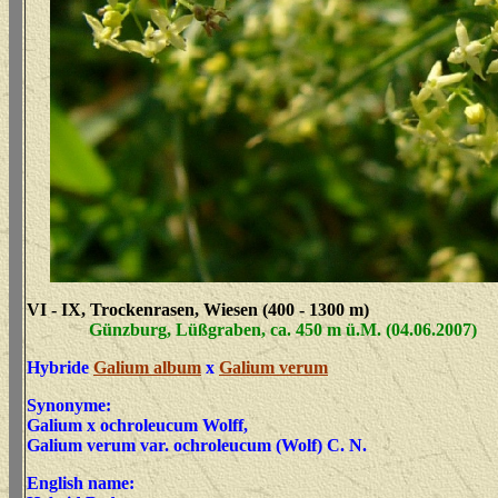
VI - IX, Trockenrasen, Wiesen (400 - 1300 m)
Günzburg, Lüßgraben, ca. 450 m ü.M. (04.06.2007)
Hybride
Galium album
x
Galium verum
Synonyme:
Galium x ochroleucum Wolff,
Galium verum var. ochroleucum (Wolf) C. N.
English name: