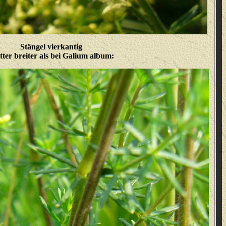
Stängel vierkantig
tter breiter als bei Galium album: