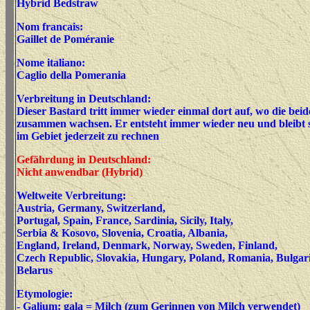
Hybrid Bedstraw
Nom francais:
Gaillet de Poméranie
Nome italiano:
Caglio della Pomerania
Verbreitung in Deutschland:
Dieser Bastard tritt immer wieder einmal dort auf, wo die beid
zusammen wachsen. Er entsteht immer wieder neu und bleibt st
im Gebiet jederzeit zu rechnen
Gefährdung in Deutschland:
Nicht anwendbar (Hybrid)
Weltweite Verbreitung:
Austria, Germany, Switzerland,
Portugal, Spain, France, Sardinia, Sicily, Italy,
Serbia & Kosovo, Slovenia, Croatia, Albania,
England, Ireland, Denmark, Norway, Sweden, Finland,
Czech Republic, Slovakia, Hungary, Poland, Romania, Bulgari
Belarus
Etymologie:
- Galium:
gala = Milch (zum Gerinnen von Milch verwende
t)