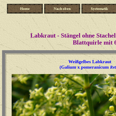
Labkraut - Stängel ohne Stachel
Blattquirle mit 
Weißgelbes Labkraut
(Galium x pomeranicum
Ret