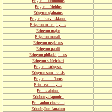
Erigeron floribundus
Erigeron frigidus
Erigeron glabratus
Erigeron karvinskianus
Erigeron macrophyllus
Erigeron major
Erigeron muralis
Erigeron neglectus
Erigeron paolii
Erigeron philadelphicus
Erigeron schleicheri
Erigeron strigosus
Erigeron sumatrensis
Erigeron uniflorus
Erinacea anthyllis
Erinus alpinus
Eriobotrya japonica
Eriocaulon cinereum
Eriophyllum lanatum