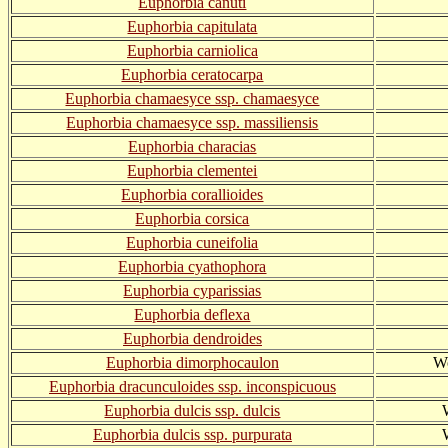
Euphorbia canuti
Euphorbia capitulata
Euphorbia carniolica
Euphorbia ceratocarpa
Euphorbia chamaesyce ssp. chamaesyce
Euphorbia chamaesyce ssp. massiliensis
Euphorbia characias
Euphorbia clementei
Euphorbia corallioides
Euphorbia corsica
Euphorbia cuneifolia
Euphorbia cyathophora
Euphorbia cyparissias
Euphorbia deflexa
Euphorbia dendroides
Euphorbia dimorphocaulon
Wo
Euphorbia dracunculoides ssp. inconspicuous
Euphorbia dulcis ssp. dulcis
Euphorbia dulcis ssp. purpurata