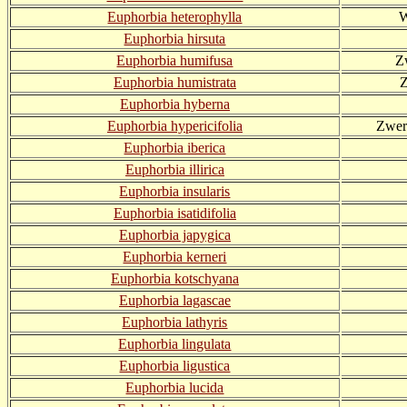
Euphorbia heterophylla
W
Euphorbia hirsuta
Euphorbia humifusa
Z
Euphorbia humistrata
Z
Euphorbia hyberna
Euphorbia hypericifolia
Zwerg
Euphorbia iberica
Euphorbia illirica
Euphorbia insularis
Euphorbia isatidifolia
Euphorbia japygica
Euphorbia kerneri
Euphorbia kotschyana
Euphorbia lagascae
Euphorbia lathyris
Euphorbia lingulata
Euphorbia ligustica
Euphorbia lucida