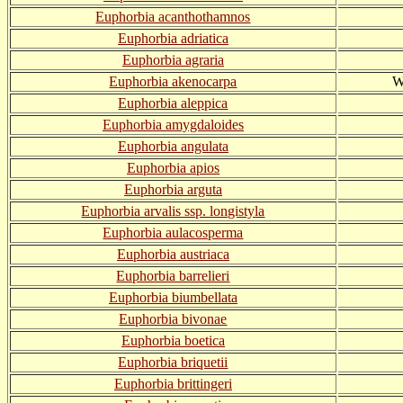
Euphorbia acanthothamnos
Euphorbia adriatica
Euphorbia agraria
Euphorbia akenocarpa
W
Euphorbia aleppica
Euphorbia amygdaloides
Euphorbia angulata
Euphorbia apios
Euphorbia arguta
Euphorbia arvalis ssp. longistyla
Euphorbia aulacosperma
Euphorbia austriaca
Euphorbia barrelieri
Euphorbia biumbellata
Euphorbia bivonae
Euphorbia boetica
Euphorbia briquetii
Euphorbia brittingeri