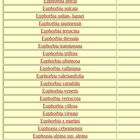
Euphorbia stricta
Euphorbia sulcata
Euphorbia sultan- hassei
Euphorbia taurinensis
Euphorbia terracina
Euphorbia thessala
Euphorbia transtagana
Euphorbia triflora
Euphorbia uliginosa
Euphorbia valliniana
Euphorbia valerianifolia
Euphorbia variabilis
Euphorbia veneris
Euphorbia verrucosa
Euphorbia villosa
Euphorbia virgata
Euphorbia x martini
Euphrasia cebennensis
Euphrasia alpina ssp. alpina