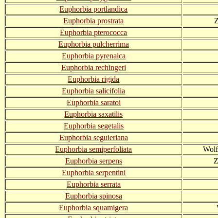
Euphorbia portlandica
Euphorbia prostrata
Z
Euphorbia pterococca
Euphorbia pulcherrima
Euphorbia pyrenaica
Euphorbia rechingeri
Euphorbia rigida
Euphorbia salicifolia
Euphorbia saratoi
Euphorbia saxatilis
Euphorbia segetalis
Euphorbia seguieriana
Euphorbia semiperfoliata
Wolf
Euphorbia serpens
Z
Euphorbia serpentini
Euphorbia serrata
Euphorbia spinosa
Euphorbia squamigera