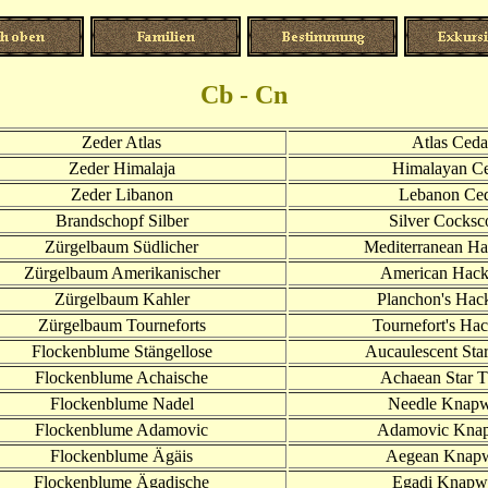
Cb - Cn
Zeder Atlas
Atlas Ceda
Zeder Himalaja
Himalayan C
Zeder Libanon
Lebanon Ce
Brandschopf Silber
Silver Cocks
Zürgelbaum Südlicher
Mediterranean Ha
Zürgelbaum Amerikanischer
American Hack
Zürgelbaum Kahler
Planchon's Hac
Zürgelbaum Tourneforts
Tournefort's Ha
Flockenblume Stängellose
Aucaulescent Star
Flockenblume Achaische
Achaean Star Th
Flockenblume Nadel
Needle Knap
Flockenblume Adamovic
Adamovic Kna
Flockenblume Ägäis
Aegean Knap
Flockenblume Ägadische
Egadi Knapw