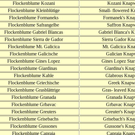
Flockenblume Kozani
Kozani Knap
Flockenblume Kleinblütige
Small- flowered 
Flockenblume Formaneks
Formanek's Kn
Flockenblume Safrangelbe
Saffron Knap
Flockenblume Gabriel Blancas
Gabriel Blanca's 
Flockenblume Sierra de Gador
Sierra Gador Kn
Flockenblume Mt. Galicica
Mt. Galicica Kn
Flockenblume Galicische
Galician Kna
Flockenblume Gines Lopez
Gines Lopez Star 
Flockenblume Giardinas
Giardina's Kna
Flockenblume Kahle
Glabrous Kna
Flockenblume Griechische
Greek Knapw
Flockenblume Grasblättrige
Gras- leaved Kn
Flockenblume Granada
Granada Knap
Flockenblume Grbavac
Grbavac Knap
Flockenblume Greuters
Greuter's Kna
Flockenblume Grisebachs
Grisebach's Kn
Flockenblume Gussones
Gussone's Kna
Flockenblume Capraia
Capraia Knap