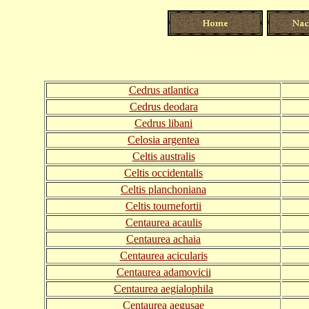
Cedrus atlantica
Cedrus deodara
Cedrus libani
Celosia argentea
Celtis australis
Celtis occidentalis
Celtis planchoniana
Celtis tournefortii
Centaurea acaulis
Centaurea achaia
Centaurea acicularis
Centaurea adamovicii
Centaurea aegialophila
Centaurea aegusae