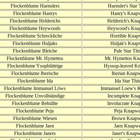
Flockenblume Haenslers
Haensler's Star 
Flockenblume Hanrys
Hanry's Knap
Flockenblume Heldreichs
Heldreich's Kn
Flockenblume Heywoods
Heywood's Kna
Flockenblume Schreckliche
Horrible Kna
Flockenblume Huljaks
Huljak's Kna
Flockenblume Bleiche
Pale Star Thi
Flockenblume Mt. Hymettos
Mt. Hymettos K
Flockenblume Ysopblättrige
Hyssop-leaved
Kn
Flockenblume Iberische
Iberian Knap
Flockenblume Ida
Ida Star This
Flockenblume Immanuel Löws
Immanuel Loew's 
Flockenblume Unvollständige
Incomplete Kn
Flockenblume Behüllte
Involucrate Kn
Flockenblume Peja
Peja Knapw
Flockenblume Wiesen
Brown Knap
Flockenblume Jaen
Jaen Knapw
Flockenblume Janers
Janer's Knap