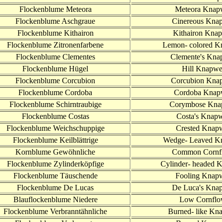
Flockenblume Meteora
Meteora Knap
Flockenblume Aschgraue
Cinereous Kna
Flockenblume Kithairon
Kithairon Kna
Flockenblume Zitronenfarbene
Lemon- colored 
Flockenblume Clementes
Clemente's Kn
Flockenblume Hügel
Hill Knapw
Flockenblume Corcubion
Corcubion Kna
Flockenblume Cordoba
Cordoba Knap
Flockenblume Schirntraubige
Corymbose Kna
Flockenblume Costas
Costa's Knap
Flockenblume Weichschuppige
Crested Knap
Flockenblume Keilblättrige
Wedge- Leaved K
Kornblume Gewöhnliche
Common Cornf
Flockenblume Zylinderköpfige
Cylinder- headed 
Flockenblume Täuschende
Fooling Knap
Flockenblume De Lucas
De Luca's Kna
Blauflockenblume Niedere
Low Cornflo
Flockenblume Verbranntähnliche
Burned- like Kn