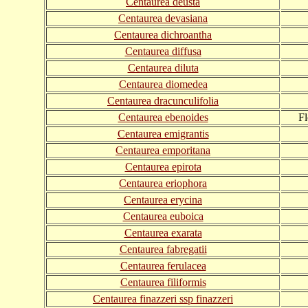
Centaurea deusta
Centaurea devasiana
Centaurea dichroantha
Centaurea diffusa
Centaurea diluta
Centaurea diomedea
Centaurea dracunculifolia
Centaurea ebenoides
Fl
Centaurea emigrantis
Centaurea emporitana
Centaurea epirota
Centaurea eriophora
Centaurea erycina
Centaurea euboica
Centaurea exarata
Centaurea fabregatii
Centaurea ferulacea
Centaurea filiformis
Centaurea finazzeri ssp finazzeri