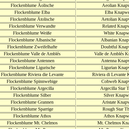
Flockenblume Äolische
Aeolian Knap
Flockenblume Elba
Elba Knapw
Flockenblume Ätolische
Aetolian Kna
Flockenblume Verwandte
Related Knap
Flockenblume Weiße
White Knapw
Flockenblume Albanische
Albanian Kna
Flockenblume Zweifelhafte
Doubtful Kna
Flockenb
lume Valle de
Amblés
Valle de
Amblés K
Flockenb
lume
Antennen
Antenna Knap
Flockenblume Ligurische
Ligurian Kna
Flockenblume Riviera die Levante
Riviera di Levante
Flockenblume Spinnwebige
Cobweb Knap
Flockenblume Argecilla
Argecilla Star T
Flockenblume Silber
Silver Knapw
Flockenblume Grannen
Aristate Knap
Flockenblume Sparrige
Rough Star Th
Flockenblume Athos
Athos Knapw
Flockenblume Mt. Chelmos
Mt. Chelmos Kn