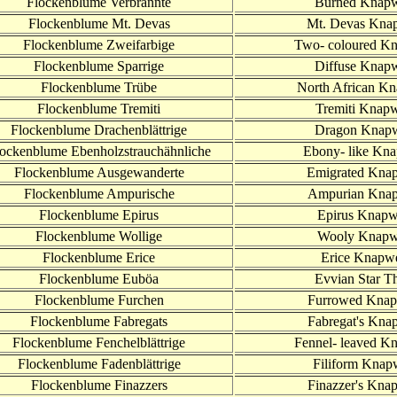
Flockenblume Verbrannte
Burned Knap
Flockenblume Mt. Devas
Mt. Devas Kna
Flockenblume Zweifarbige
Two- coloured K
Flockenblume Sparrige
Diffuse Knap
Flockenblume Trübe
North African K
Flockenblume Tremiti
Tremiti Knap
Flockenblume Drachenblättrige
Dragon Knap
ockenblume Ebenholzstrauchähnliche
Ebony- like
Kna
Flockenblume Ausgewanderte
Emigrated
Knap
Flockenblume Ampurische
Ampurian Kna
Flockenb
lume
Epirus
Epirus Knap
Flockenblume Wollige
Wooly Knapw
Flockenblume Erice
Erice Knapw
Flockenblume Euböa
Evvian Star Th
Flockenblume Furchen
Furrowed Kna
Flockenblume Fabregats
Fabregat's Kna
Flockenblume Fenchelblättrige
Fennel- leaved K
Flockenblume Fadenblättrige
Filiform Knap
Flockenblume Finazzers
Finazzer's Kna