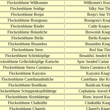
Flockenblume Willkomms
Willkomm's Kn
Flockenblume Seidige
Silky Star Thi
Flockenblume Borjas
Borja's Star Th
Flockenb
lume
Bourgeaus
Bourgeau's Kn
Flockenblume Rinder
Cattle Knapw
Flockenblume Bräunliche
Brownish Kna
Flockenblume Biella
Biella Knapw
Flockenblume Busambra
Busambra Kna
Flockenblume Stern
Red Star This
Flockenb
lume Schönköpfige
Beuatiful- headed
ockenblume Geflecktköpfige Karische
Spot- headed Caria
Flockenblume Sierra Carratraca
Sierra Carratraca
Flockenblume Karystos
Karystos Kna
Flockenblume Castellanaähnliche
Castellana- like 
Flockenblume Basilikata
Basilicata Kna
lockenblume Schuppenkopfblättrige
Cephalaria- leaved
Flockenblume Hornblättrige
Horn- leaved K
Flockenblume Chalkidiki
Chalkidiki Kna
Flockenblume Charrels
Charrel's Kna