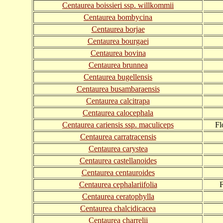
Centaurea boissieri ssp. willkommii
Centaurea bombycina
Centaurea borjae
Centaurea bourgaei
Centaurea bovina
Centaurea brunnea
Centaurea bugellensis
Centaurea busambaraensis
Centaurea calcitrapa
Centaurea calocephala
Centaurea cariensis ssp. maculiceps
Fl
Centaurea carratracensis
Centaurea carystea
Centaurea castellanoides
Centaurea centauroides
Centaurea cephalariifolia
F
Centaurea ceratophylla
Centaurea chalcidicacea
Centaurea charrelii