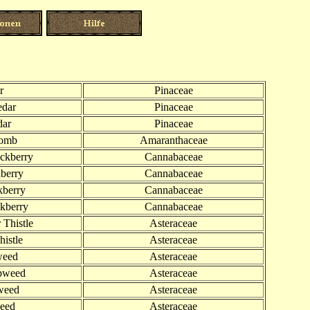
r
Pinaceae
edar
Pinaceae
dar
Pinaceae
comb
Amaranthaceae
ckberry
Cannabaceae
berry
Cannabaceae
kberry
Cannabaceae
ckberry
Cannabaceae
 Thistle
Asteraceae
istle
Asteraceae
weed
Asteraceae
pweed
Asteraceae
weed
Asteraceae
eed
Asteraceae