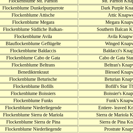
Flockenblume Mt. Parnon
Mt. Parnon Kn
Flockenb
lume
Dunkelpurpurrote
Dark Purple Kn
Flockenblume Attische
Attic Knapw
Flockenblume Megara
Megara Knap
Flockenblume Südliche Balkan-
Southern Balcan 
Flockenblume Avila
Avila Knapw
Blauflockenblume Geflügelte
Winged Knap
Flockenb
lume
Baldaccis
Baldacci's Kna
Flockenb
lume
Cabo de Gata
Cabo de Gata Star
Flockenblume Beltrans
Beltran's Kna
Benediktenkraut
Blessed Knap
Flockenblume Beturische
Beturian Kna
Flockenblume Bofills
Bofill's Star Th
Flockenblume Boissiers
Boissier's Kna
Flockenblume Funks
Funk's Knap
Flockenblume Niederliegende
Entiere- leaved 
Flockenblume Sierra de Mariola
Sierra de Mariola
Flockenblume Sierra de Pina
Sierra de Pina K
Flockenblume Niederliegende
Prostrate Kna