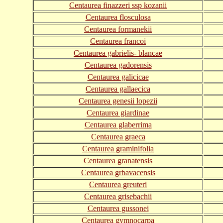
Centaurea finazzeri ssp kozanii
Centaurea flosculosa
Centaurea formanekii
Centaurea francoi
Centaurea gabrielis- blancae
Centaurea gadorensis
Centaurea galicicae
Centaurea gallaecica
Centaurea genesii lopezii
Centaurea giardinae
Centaurea glaberrima
Centaurea graeca
Centaurea graminifolia
Centaurea granatensis
Centaurea grbavacensis
Centaurea greuteri
Centaurea grisebachii
Centaurea gussonei
Centaurea gymnocarpa